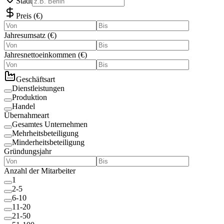
Stadt
Preis
(
€
)
Jahresumsatz
(
€
)
Jahresnettoeinkommen
(
€
)
Geschäftsart
Dienstleistungen
Produktion
Handel
Übernahmeart
Gesamtes Unternehmen
Mehrheitsbeteiligung
Minderheitsbeteiligung
Gründungsjahr
Anzahl der Mitarbeiter
1
2-5
6-10
11-20
21-50