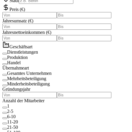
Stadt
Preis
(
€
)
Jahresumsatz
(
€
)
Jahresnettoeinkommen
(
€
)
Geschäftsart
Dienstleistungen
Produktion
Handel
Übernahmeart
Gesamtes Unternehmen
Mehrheitsbeteiligung
Minderheitsbeteiligung
Gründungsjahr
Anzahl der Mitarbeiter
1
2-5
6-10
11-20
21-50