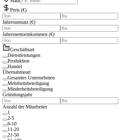
Stadt
Preis
(
€
)
Jahresumsatz
(
€
)
Jahresnettoeinkommen
(
€
)
Geschäftsart
Dienstleistungen
Produktion
Handel
Übernahmeart
Gesamtes Unternehmen
Mehrheitsbeteiligung
Minderheitsbeteiligung
Gründungsjahr
Anzahl der Mitarbeiter
1
2-5
6-10
11-20
21-50