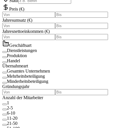
Stadt
Preis
(
€
)
Jahresumsatz
(
€
)
Jahresnettoeinkommen
(
€
)
Geschäftsart
Dienstleistungen
Produktion
Handel
Übernahmeart
Gesamtes Unternehmen
Mehrheitsbeteiligung
Minderheitsbeteiligung
Gründungsjahr
Anzahl der Mitarbeiter
1
2-5
6-10
11-20
21-50