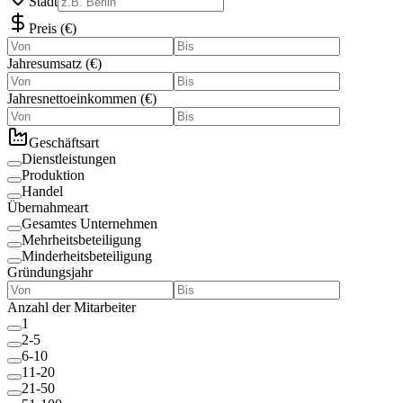
Stadt
Preis
(
€
)
Jahresumsatz
(
€
)
Jahresnettoeinkommen
(
€
)
Geschäftsart
Dienstleistungen
Produktion
Handel
Übernahmeart
Gesamtes Unternehmen
Mehrheitsbeteiligung
Minderheitsbeteiligung
Gründungsjahr
Anzahl der Mitarbeiter
1
2-5
6-10
11-20
21-50