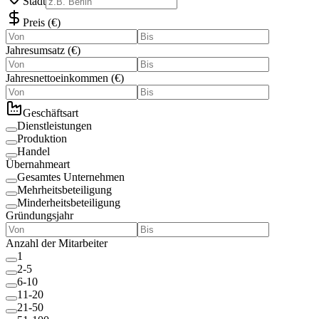
Stadt
Preis
(
€
)
Jahresumsatz
(
€
)
Jahresnettoeinkommen
(
€
)
Geschäftsart
Dienstleistungen
Produktion
Handel
Übernahmeart
Gesamtes Unternehmen
Mehrheitsbeteiligung
Minderheitsbeteiligung
Gründungsjahr
Anzahl der Mitarbeiter
1
2-5
6-10
11-20
21-50