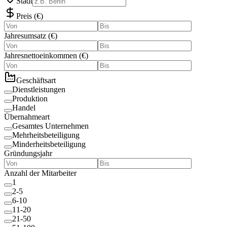
Stadt
Preis
(
€
)
Jahresumsatz
(
€
)
Jahresnettoeinkommen
(
€
)
Geschäftsart
Dienstleistungen
Produktion
Handel
Übernahmeart
Gesamtes Unternehmen
Mehrheitsbeteiligung
Minderheitsbeteiligung
Gründungsjahr
Anzahl der Mitarbeiter
1
2-5
6-10
11-20
21-50