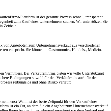
ufenFirma-Plattform ist der gesamte Prozess schnell, transparent
Gelegenheit zum Kauf eines Unternehmens suchen. Wir unterstützen Sie
n Zeithain.
enbank von Angeboten zum Unternehmensverkauf aus verschiedenen
ten entspricht. Sie können in Gastronomie-, Handels-, Medizin-
en Vermittlers. Bei VerkaufenFirma bieten wir volle Unterstützung
ichere Bedingungen sowohl für den Verkäufer als auch für den
rozess reibungslos und ohne Risiko verläuft.
ernehmens? Wann ist der beste Zeitpunkt für den Verkauf eines
ttform ist ein Ort, an dem Sie ein Angebot zum Unternehmensverkauf
r helfen Ihnen bei der Unternehmensbewertung vor dem Verkauf und