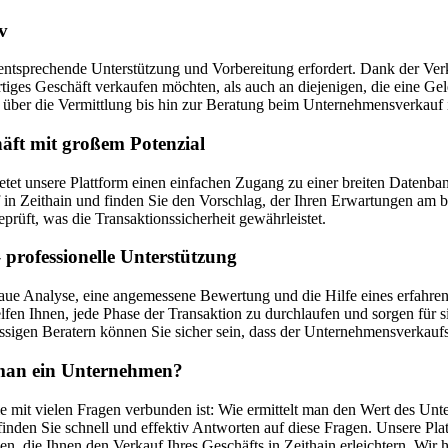
v
entsprechende Unterstützung und Vorbereitung erfordert. Dank der Verka
ertiges Geschäft verkaufen möchten, als auch an diejenigen, die eine 
ber die Vermittlung bis hin zur Beratung beim Unternehmensverkauf i
äft mit großem Potenzial
bietet unsere Plattform einen einfachen Zugang zu einer breiten Dat
Zeithain und finden Sie den Vorschlag, der Ihren Erwartungen am bes
prüft, was die Transaktionssicherheit gewährleistet.
professionelle Unterstützung
aue Analyse, eine angemessene Bewertung und die Hilfe eines erfahren
fen Ihnen, jede Phase der Transaktion zu durchlaufen und sorgen für s
sigen Beratern können Sie sicher sein, dass der Unternehmensverkaufsp
t man ein Unternehmen?
e mit vielen Fragen verbunden ist: Wie ermittelt man den Wert des Unt
nden Sie schnell und effektiv Antworten auf diese Fragen. Unsere Pla
en, die Ihnen den Verkauf Ihres Geschäfts in Zeithain erleichtern. Wi