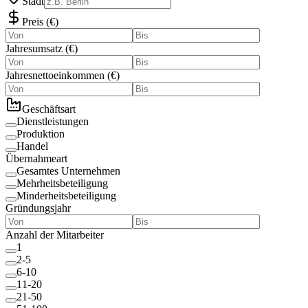
Stadt
Preis
(
€
)
Jahresumsatz
(
€
)
Jahresnettoeinkommen
(
€
)
Geschäftsart
Dienstleistungen
Produktion
Handel
Übernahmeart
Gesamtes Unternehmen
Mehrheitsbeteiligung
Minderheitsbeteiligung
Gründungsjahr
Anzahl der Mitarbeiter
1
2-5
6-10
11-20
21-50