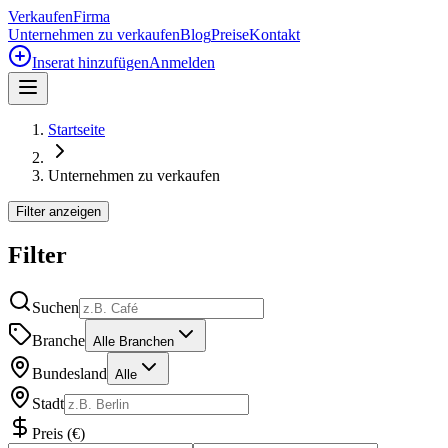
Verkaufen
Firma
Unternehmen zu verkaufen
Blog
Preise
Kontakt
Inserat hinzufügen
Anmelden
Startseite
Unternehmen zu verkaufen
Filter anzeigen
Filter
Suchen
Branche
Alle Branchen
Bundesland
Alle
Stadt
Preis
(
€
)