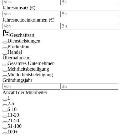
Jahresumsatz
(
€
)
Jahresnettoeinkommen
(
€
)
Geschäftsart
Dienstleistungen
Produktion
Handel
Übernahmeart
Gesamtes Unternehmen
Mehrheitsbeteiligung
Minderheitsbeteiligung
Gründungsjahr
Anzahl der Mitarbeiter
1
2-5
6-10
11-20
21-50
51-100
100+