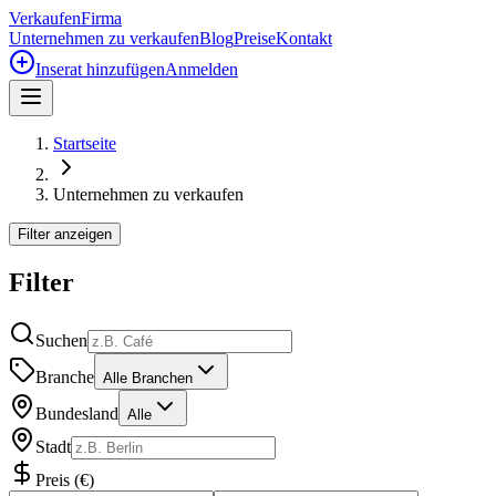
Verkaufen
Firma
Unternehmen zu verkaufen
Blog
Preise
Kontakt
Inserat hinzufügen
Anmelden
Startseite
Unternehmen zu verkaufen
Filter anzeigen
Filter
Suchen
Branche
Alle Branchen
Bundesland
Alle
Stadt
Preis
(
€
)