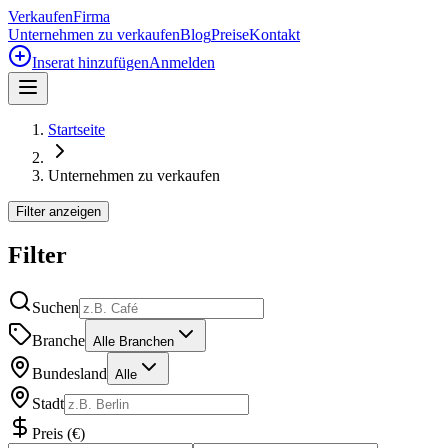
Verkaufen
Firma
Unternehmen zu verkaufen
Blog
Preise
Kontakt
Inserat hinzufügen
Anmelden
Startseite
Unternehmen zu verkaufen
Filter anzeigen
Filter
Suchen
Branche
Alle Branchen
Bundesland
Alle
Stadt
Preis
(
€
)