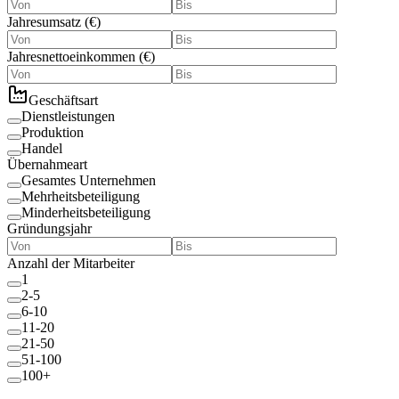
Jahresumsatz
(
€
)
Jahresnettoeinkommen
(
€
)
Geschäftsart
Dienstleistungen
Produktion
Handel
Übernahmeart
Gesamtes Unternehmen
Mehrheitsbeteiligung
Minderheitsbeteiligung
Gründungsjahr
Anzahl der Mitarbeiter
1
2-5
6-10
11-20
21-50
51-100
100+