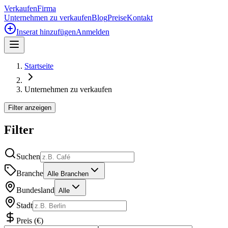
Verkaufen
Firma
Unternehmen zu verkaufen
Blog
Preise
Kontakt
Inserat hinzufügen
Anmelden
Startseite
Unternehmen zu verkaufen
Filter anzeigen
Filter
Suchen
Branche
Alle Branchen
Bundesland
Alle
Stadt
Preis
(
€
)