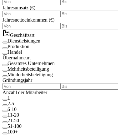
Jahresumsatz
(
€
)
Jahresnettoeinkommen
(
€
)
Geschäftsart
Dienstleistungen
Produktion
Handel
Übernahmeart
Gesamtes Unternehmen
Mehrheitsbeteiligung
Minderheitsbeteiligung
Gründungsjahr
Anzahl der Mitarbeiter
1
2-5
6-10
11-20
21-50
51-100
100+