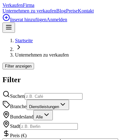
Verkaufen
Firma
Unternehmen zu verkaufen
Blog
Preise
Kontakt
Inserat hinzufügen
Anmelden
Startseite
Unternehmen zu verkaufen
Filter anzeigen
Filter
Suchen
Branche
Dienstleistungen
Bundesland
Alle
Stadt
Preis
(
€
)