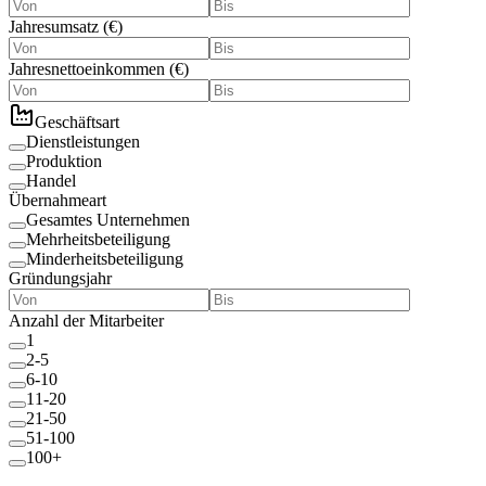
Jahresumsatz
(
€
)
Jahresnettoeinkommen
(
€
)
Geschäftsart
Dienstleistungen
Produktion
Handel
Übernahmeart
Gesamtes Unternehmen
Mehrheitsbeteiligung
Minderheitsbeteiligung
Gründungsjahr
Anzahl der Mitarbeiter
1
2-5
6-10
11-20
21-50
51-100
100+