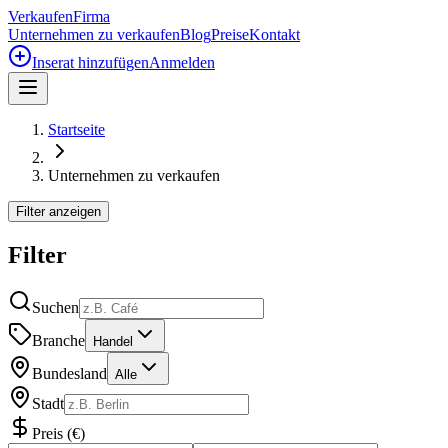
Verkaufen
Firma
Unternehmen zu verkaufen
Blog
Preise
Kontakt
Inserat hinzufügen
Anmelden
Startseite
Unternehmen zu verkaufen
Filter anzeigen
Filter
Suchen
Branche
Handel
Bundesland
Alle
Stadt
Preis
(
€
)