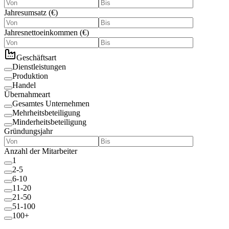
Jahresumsatz
(
€
)
Jahresnettoeinkommen
(
€
)
Geschäftsart
Dienstleistungen
Produktion
Handel
Übernahmeart
Gesamtes Unternehmen
Mehrheitsbeteiligung
Minderheitsbeteiligung
Gründungsjahr
Anzahl der Mitarbeiter
1
2-5
6-10
11-20
21-50
51-100
100+